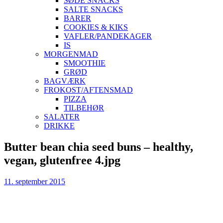
SØDE SNACKS
SALTE SNACKS
BARER
COOKIES & KIKS
VAFLER/PANDEKAGER
IS
MORGENMAD
SMOOTHIE
GRØD
BAGVÆRK
FROKOST/AFTENSMAD
PIZZA
TILBEHØR
SALATER
DRIKKE
Skip
Butter bean chia seed buns – healthy,
to
vegan, glutenfree 4.jpg
content
11. september 2015