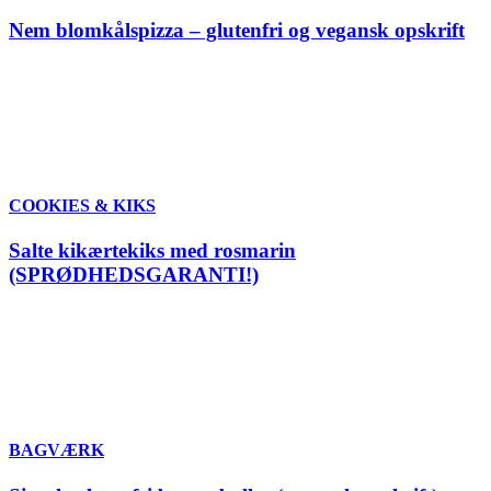
Nem blomkålspizza – glutenfri og vegansk opskrift
COOKIES & KIKS
Salte kikærtekiks med rosmarin
(SPRØDHEDSGARANTI!)
BAGVÆRK