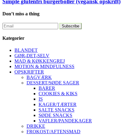
Simple glutenfri burgerboller (vegansk opskrift)
Don’t miss a thing
Kategorier
BLANDET
GØR-DET-SELV
MAD & KØKKENGREJ
MOTION & MINDFULNESS
OPSKRIFTER
BAGVÆRK
DESSERT/SØDE SAGER
BARER
COOKIES & KIKS
IS
KAGER/TÆRTER
SALTE SNACKS
SØDE SNACKS
VAFLER/PANDEKAGER
DRIKKE
FROKOST/AFTENSMAD