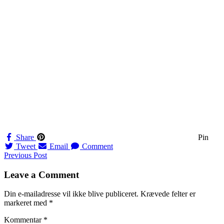
Share
Pin
Tweet
Email
Comment
Navigation
Previous Post
til
Leave a Comment
indlæg
Din e-mailadresse vil ikke blive publiceret.
Krævede felter er
markeret med
*
Kommentar
*