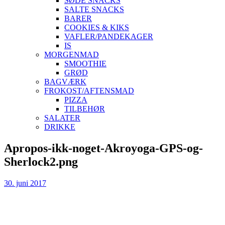
SØDE SNACKS
SALTE SNACKS
BARER
COOKIES & KIKS
VAFLER/PANDEKAGER
IS
MORGENMAD
SMOOTHIE
GRØD
BAGVÆRK
FROKOST/AFTENSMAD
PIZZA
TILBEHØR
SALATER
DRIKKE
Skip
Apropos-ikk-noget-Akroyoga-GPS-og-
to
Sherlock2.png
content
30. juni 2017