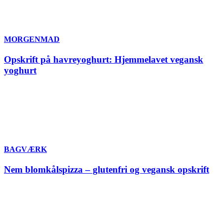
MORGENMAD
Opskrift på havreyoghurt: Hjemmelavet vegansk
yoghurt
BAGVÆRK
Nem blomkålspizza – glutenfri og vegansk opskrift